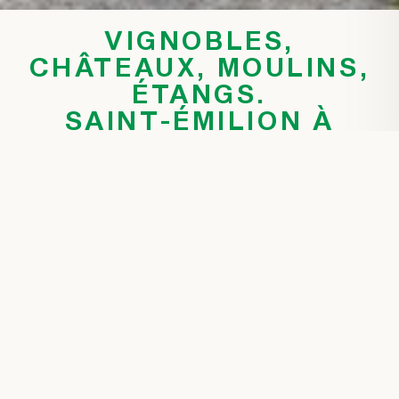
VIGNOBLES,
CHÂTEAUX, MOULINS,
ÉTANGS.
SAINT-ÉMILION À
PORTÉE DE VÉLO
Véloce® vous accueille au coeur du
village de Saint-Emilion, au numéro 1
Bis de la place Bouqueyre.
La boutique vous propose une large
gamme de vélos enfants, adultes,
électriques ainsi que de nombreux
accessoires pour équiper toute la
famille.
Partez à la découverte des richesses